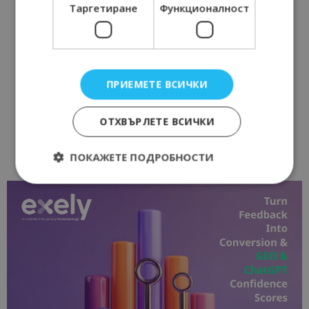
Таргетиране
Функционалност
ПРИЕМЕТЕ ВСИЧКИ
ОТХВЪРЛЕТЕ ВСИЧКИ
ПОКАЖЕТЕ ПОДРОБНОСТИ
Строго необходимо
Ефективност
Таргетиране
Функционалност
Строго необходимите бисквитки позволяват
основната функционалност на уебсайта, като
потребителско влизане и управление на
акаунта. Уебсайтът не може да се използва
правилно без строго необходими бисквитки.