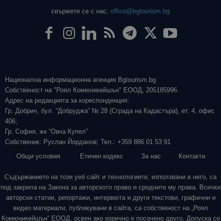
свържете се с нас:
office@bgtourism.bg
Национална информационна агенция Bgtourism.bg
Собственост на "Роял Комюникейшън" ЕООД, 205185996.
Адрес на редакцията за кореспонденция:
Гр. Добрич, бул. “Добруджа” № 28 (Сграда на Кадастъра), ет. 4, офис
406;
Гр. София, жк “Овча Купел”
Собственик: Руслан Йорданов; Тел.: +359 886 01 53 91
Общи условия
Етичен кодекс
За нас
Контакти
Съдържанието на този уеб сайт и технологиите, използвани в него, са
под закрила на Закона за авторското право и сродните му права. Всички
авторски статии, репортажи, интервюта и други текстови, графични и
видео материали, публикувани в сайта, са собственост на „Роял
Комюникейшън“ ЕООД, освен ако изрично е посочено друго. Допуска се