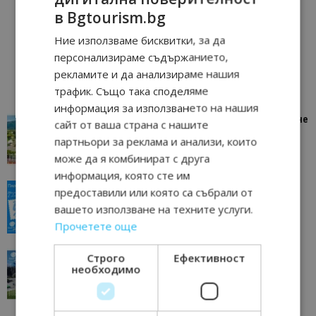
в Bgtourism.bg
Ние използваме бисквитки, за да
персонализираме съдържанието,
рекламите и да анализираме нашия
трафик. Също така споделяме
информация за използването на нашия
“Пощенска картичка от…”: Петрич – Изживяване
сайт от ваша страна с нашите
отвъд очакваното
партньори за реклама и анализи, които
11/07/2026 11:22
Петрич
може да я комбинират с друга
информация, която сте им
“Пощенска картичка от…”: Пловдив, градът на
предоставили или която са събрали от
всички времена
вашето използване на техните услуги.
23/06/2026 10:00
Пловдив
Прочетете още
“Пощенска картичка от…”: Перник – град на
Строго
Ефективност
необходимо
традициите, културата и вдъхновяващите...
17/06/2026 09:01
Перник