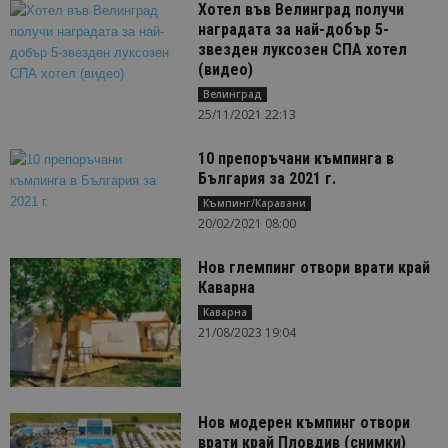
Хотел във Велинград получи
наградата за най-добър 5-
звезден луксозен СПА хотел
(видео)
Велинград
25/11/2021 22:13
10 препоръчани къмпинга в
България за 2021 г.
Къмпинг/Каравани
20/02/2021 08:00
Нов глемпинг отвори врати край
Каварна
Каварна
21/08/2023 19:04
Нов модерен къмпинг отвори
врати край Пловдив (снимки)