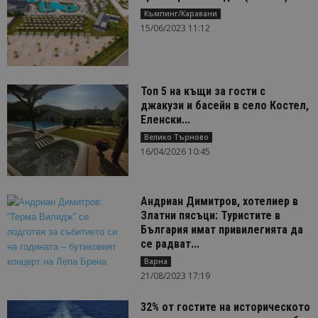
Къмпинг/Каравани
15/06/2023 11:12
Топ 5 на къщи за гости с
джакузи и басейн в село Костел,
Еленски...
Велико Търново
16/04/2026 10:45
Андриан Димитров, хотелиер в
Златни пясъци: Туристите в
България имат привилегията да
се радват...
Варна
21/08/2023 17:19
32% от гостите на историческото