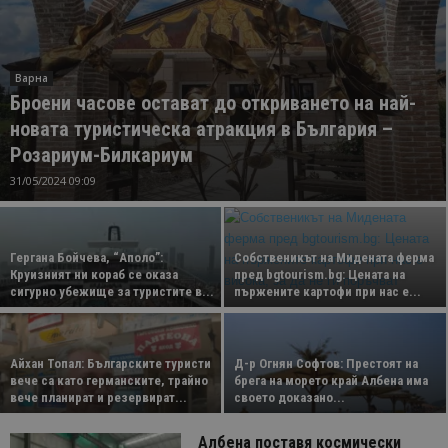
Варна
Броени часове остават до откриването на най-
новата туристическа атракция в България –
Розариум-Билкариум
31/05/2024 09:09
Гергана Бойчева, “Аполо”:
Собственикът на Мидената ферма
Круизният ни кораб се оказа
пред bgtourism.bg: Цената на
сигурно убежище за туристите в...
пържените картофи при нас е...
Айхан Топал: Българските туристи
Д-р Огнян Софтов: Престоят на
вече са като германските, трайно
брега на морето край Албена има
вече планират и резервират...
своето доказано...
Албена поставя космически