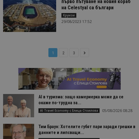
първо пътуване на новия кораб
на Celestyal са българи
Круизи
29/08/2023 17:52
1
2
3
AI в туризма: защо камериерка може да се
окаже по-трудна за...
05/08/2026 08:28
AI Travel Economy с Елица Стоилова
Тим Браун: Хотелите губят пари заради грешки в
данните и липсващи...