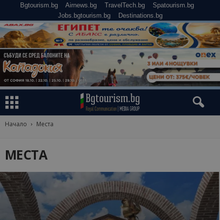
Bgtourism.bg
Airnews.bg
TravelTech.bg
Spatourism.bg
Jobs.bgtourism.bg
Destinations.bg
Начало
Места
МЕСТА