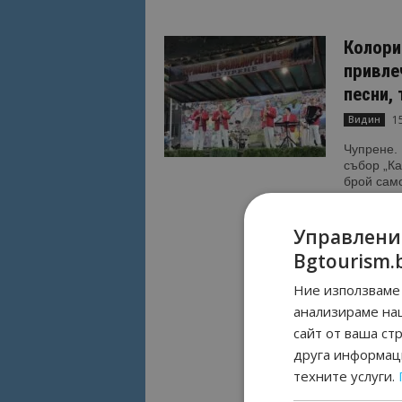
Колори
привле
песни, 
1
Видин
Чупрене. 
събор „Ка
брой само
Управлени
МС: Де
Bgtourism.
хумани
украин
Ние използваме 
23
София
анализираме на
сайт от ваша ст
София. Де
друга информаци
програма 
съобщават
техните услуги.