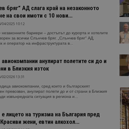
ев бряг“ АД слага край на незаконното
е на свои имоти с 10 нови...
/04/2025 10:12
 незаконните бариери – достъпът до курорта и хотелите
ворен за всички Слънчев бряг. „Слънчев бряг“ АД,
к и оператор на инфраструктурата в...
 авиокомпании анулират полетите си до и
ани в Близкия изток
/02/2026 13:31
дица авиокомпании, сред които и българският
н превозвач, анулират полети до и от страни в Близкия
ади извънредната ситуация в региона и...
и е лицето на туризма на България пред
Красиви жени, евтин алкохол...