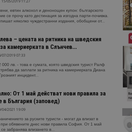
15/05/2019 11:27
ени, евтин алкохол и денонощен купон: българското
е се прочу като дестинация за изгодна парти-почивка.
 пишат няколко чуждестранни издания, обобщени от...
 лева – цената на ритника на шведския
за камериерката в Слънчев...
/07/2019 07:33
2 000 лв. - това е сумата, която шведския турист Ралф
трябва да заплати за ритника на камериерката Диана
Грозният инцидент...
лно: От 1 май действат нови правила за
е в България (заповед)
/04/2021 19:09
аничението за руските туристи - могат да влизат в
 при обявените днес нови правила София. От 1 май
се забранява влизането в...