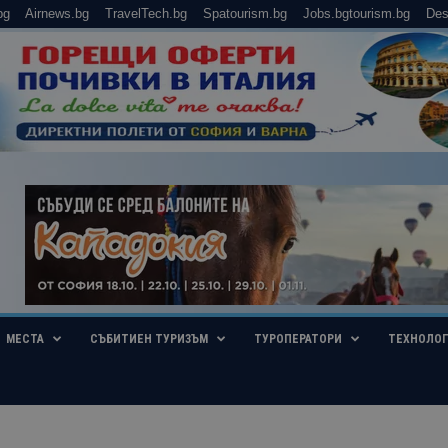
bg
Airnews.bg
TravelTech.bg
Spatourism.bg
Jobs.bgtourism.bg
Des
МЕСТА
СЪБИТИЕН ТУРИЗЪМ
ТУРОПЕРАТОРИ
ТЕХНОЛО