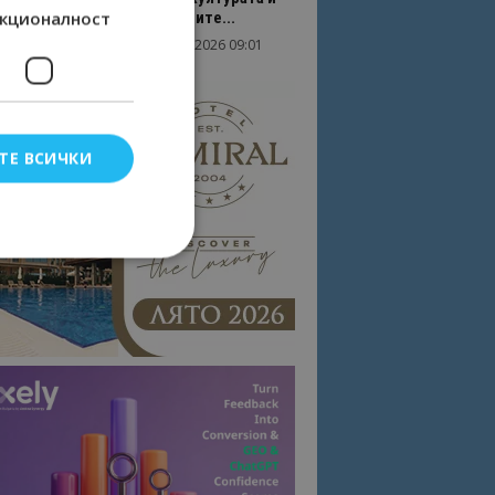
кционалност
вдъхновяващите...
17/06/2026 09:01
Перник
ТЕ ВСИЧКИ
елско влизане и
тки.
омните съгласието
квитки на сайта.