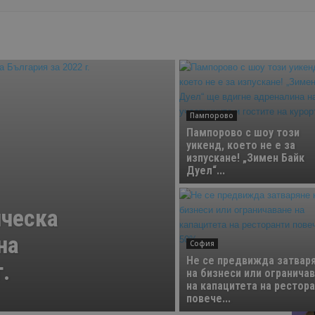
Пампорово
Пампорово с шоу този
уикенд, което не е за
изпускане! „Зимен Байк
Дуел“...
ическа
на
София
Не се предвижда затвар
.
на бизнеси или огранича
на капацитета на рестор
повече...