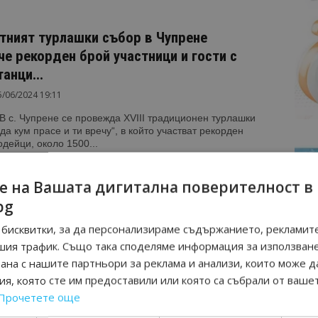
тният турлашки събор в Чупрене
че рекорден брой участници и гости с
танци...
5/06/2024 19:11
В с. Чупрене се провежда XVIII традиционен турлашки
да кум прасе и ти вречу“, в който участват рекорден
дейци, около 1500...
е на Вашата дигитална поверителност в
сетки хотели имат интерес към новата
bg
тарна програма за настаняване на
ски бежанци
бисквитки, за да персонализираме съдържанието, рекламите
/05/2022 09:27
шия трафик. Също така споделяме информация за използван
рана с нашите партньори за реклама и анализи, които може д
сетки хотели вече се записаха за новата хуманитарна
я, която сте им предоставили или която са събрали от ваше
за настаняване на разселени лица от Украйна,
 от пресцентъра на Министерски съвет. Програмата...
Прочетете още