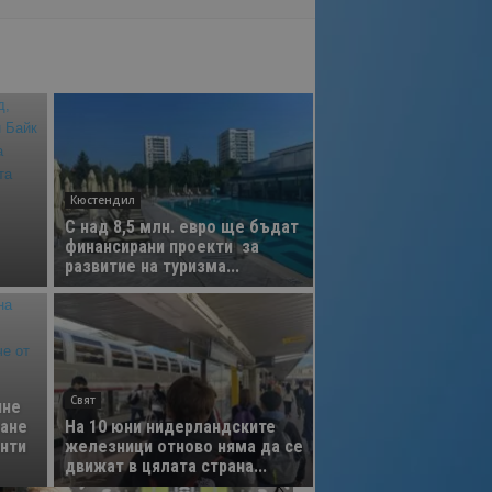
Кюстендил
С над 8,5 млн. евро ще бъдат
финансирани проекти за
развитие на туризма...
Свят
яне
ване
На 10 юни нидерландските
анти
железници отново няма да се
движат в цялата страна...