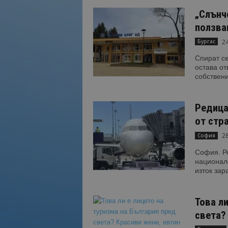
„Слънч
ползван
24
Бургас
Спират се
остава от
собствени
Редица
от стр
28
София
София. Ре
национале
изток зар
Това л
света? 