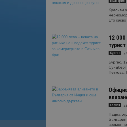
България
Красиви ж
Черномори
Ето какво
12 000
турист 
24
Бургас
Бургас. 1
Сундберг 
Петкова. 
Официа
влизан
29
София
Падна огр
България
временно 