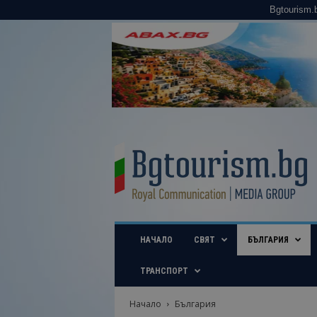
Bgtourism.
B
g
t
o
u
r
i
НАЧАЛО
СВЯТ
БЪЛГАРИЯ
s
m
.
ТРАНСПОРТ
b
g
Начало
България
–