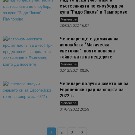
състезанията по сноуборд за
купа “Радо Янков” в Пампорово
Чепеларе
28/03/2022 16:07
Чепеларе ще е домакин на
изложбата “Магическа
светлина”, която показва
тайнствата на пещерите
Чепеларе
02/12/2021 08:36
Чепеларе получи знамето си за
Европейски град на спорта за
2022 г.
Чепеларе
01/04/2022 20:59
1
2
3