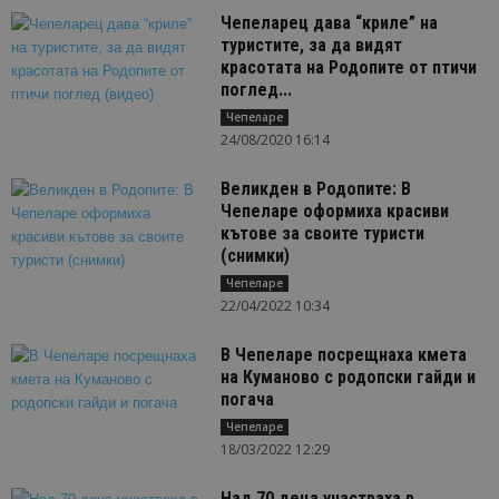
Чепеларец дава “криле” на
туристите, за да видят
красотата на Родопите от птичи
поглед...
Чепеларе
24/08/2020 16:14
Великден в Родопите: В
Чепеларе оформиха красиви
кътове за своите туристи
(снимки)
Чепеларе
22/04/2022 10:34
В Чепеларе посрещнаха кмета
на Куманово с родопски гайди и
погача
Чепеларе
18/03/2022 12:29
Над 70 деца участваха в