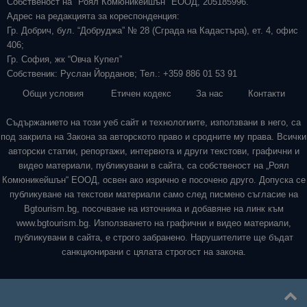
Собственост на "Роял Комюникейшън" ЕООД, 205185996.
Адрес на редакцията за кореспонденция:
Гр. Добрич, бул. “Добруджа” № 28 (Сграда на Кадастъра), ет. 4, офис
406;
Гр. София, жк “Овча Купел”
Собственик: Руслан Йорданов; Тел.: +359 886 01 53 91
Общи условия
Етичен кодекс
За нас
Контакти
Съдържанието на този уеб сайт и технологиите, използвани в него, са
под закрила на Закона за авторското право и сродните му права. Всички
авторски статии, репортажи, интервюта и други текстови, графични и
видео материали, публикувани в сайта, са собственост на „Роял
Комюникейшън“ ЕООД, освен ако изрично е посочено друго. Допуска се
публикуване на текстови материали само след писмено съгласие на
Bgtourism.bg, посочване на източника и добавяне на линк към
www.bgtourism.bg. Използването на графични и видео материали,
публикувани в сайта, е строго забранено. Нарушителите ще бъдат
санкционирани с цялата строгост на закона.