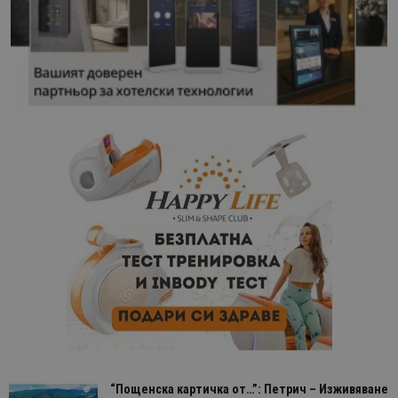
“Пощенска картичка от…”: Петрич – Изживяване