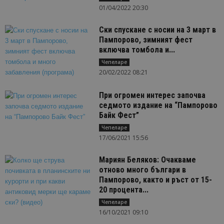
01/04/2022 20:30
Ски спускане с носии на 3 март в
Пампорово, зимният фест
включва томбола и...
Чепеларе
20/02/2022 08:21
При огромен интерес започва
седмото издание на “Пампорово
Байк Фест”
Чепеларе
17/06/2021 15:56
Мариян Беляков: Очакваме
отново много българи в
Пампорово, както и ръст от 15-
20 процента...
Чепеларе
16/10/2021 09:10