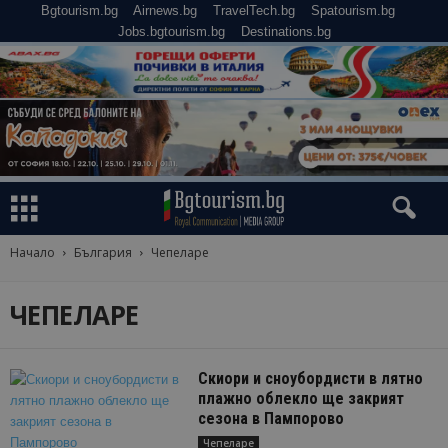
Bgtourism.bg
Airnews.bg
TravelTech.bg
Spatourism.bg
Jobs.bgtourism.bg
Destinations.bg
Начало
България
Чепеларе
ЧЕПЕЛАРЕ
Скиори и сноубордисти в лятно
плажно облекло ще закрият
сезона в Пампорово
Чепеларе