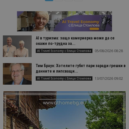
AI в туризма: защо камериерка може да се
окаже по-трудна за...
05/08/2026 08:28
AI Travel Economy с Елица Стоилова
Тим Браун: Хотелите губят пари заради грешки в
данните и липсващи...
13/07/2026 09:02
AI Travel Economy с Елица Стоилова