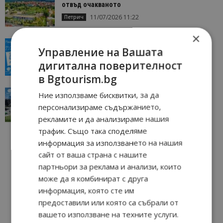
отвъд очакваното
11/07/2026 11:22
Петрич
×
“Пощенска картичка от…”: Пловдив, градът на
Управление на Вашата
всички времена
дигитална поверителност
23/06/2026 10:00
Пловдив
в Bgtourism.bg
“Пощенска картичка от…”: Перник – град на
Ние използваме бисквитки, за да
традициите, културата и вдъхновяващите...
персонализираме съдържанието,
17/06/2026 09:01
Перник
рекламите и да анализираме нашия
трафик. Също така споделяме
информация за използването на нашия
сайт от ваша страна с нашите
партньори за реклама и анализи, които
може да я комбинират с друга
информация, която сте им
предоставили или която са събрали от
вашето използване на техните услуги.