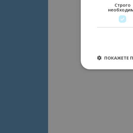
Строго
необходи
ПОКАЖЕТЕ 
Строго необходимит
управление на акау
Име
cookie_notice_acc