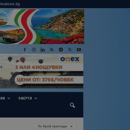
tinations.bg
ГИИ
ОФЕРТИ
По брой прегледи