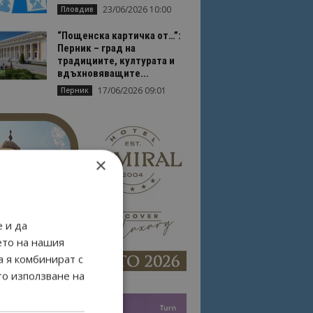
23/06/2026 10:00
Пловдив
“Пощенска картичка от…”:
Перник – град на
традициите, културата и
вдъхновяващите...
17/06/2026 09:01
Перник
×
 и да
ето на нашия
а я комбинират с
то използване на