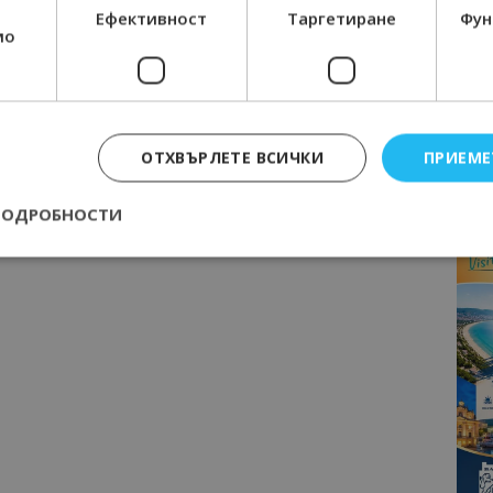
Ефективност
Таргетиране
Фун
мо
ОТХВЪРЛЕТЕ ВСИЧКИ
ПРИЕМЕ
ПОДРОБНОСТИ
Строго необходимо
Ефективност
Таргетиране
Функционалност
е бисквитки позволяват основната функционалност на уебсайта, като потребит
нта. Уебсайтът не може да се използва правилно без строго необходими бискви
Доставчик
/
Валиден
Описание
Домейн
до
epted
lisandraramos.com
7 дни
Тази бисквитка се използва, за да зап
bgtourism.bg
на потребителя за използването на бис