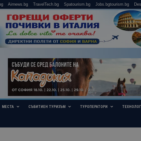
bg
Airnews.bg
TravelTech.bg
Spatourism.bg
Jobs.bgtourism.bg
Des
МЕСТА
СЪБИТИЕН ТУРИЗЪМ
ТУРОПЕРАТОРИ
ТЕХНОЛО