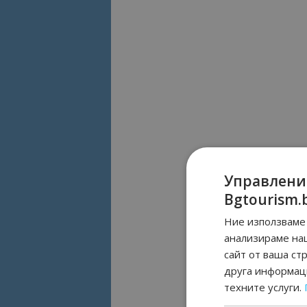
Управлени
Bgtourism.
Ние използваме 
анализираме на
сайт от ваша ст
друга информаци
техните услуги.