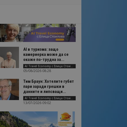
AI в туризма: защо
камериерка може да се
окаже по-трудна за...
AI Travel Economy с Елица Стоилова
05/08/2026 08:28
Тим Браун: Хотелите губят
пари заради грешки в
данните и липсващи...
AI Travel Economy с Елица Стоилова
13/07/2026 09:02