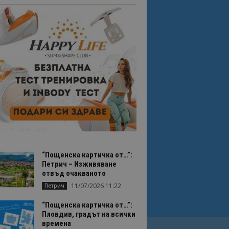
“Пощенска картичка от…”:
Петрич – Изживяване
отвъд очакваното
11/07/2026 11:22
Петрич
“Пощенска картичка от…”:
Пловдив, градът на всички
времена