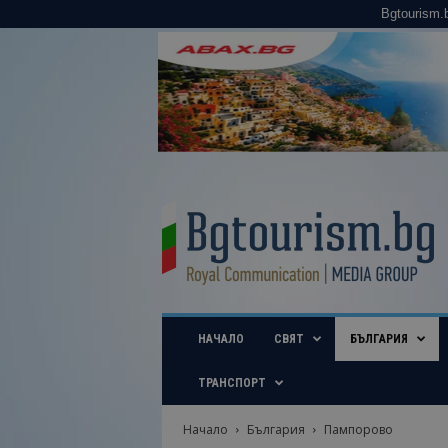
Bgtourism.
B
g
t
o
u
r
i
НАЧАЛО
СВЯТ
БЪЛГАРИЯ
s
m
.
ТРАНСПОРТ
b
g
Начало
България
Пампорово
–