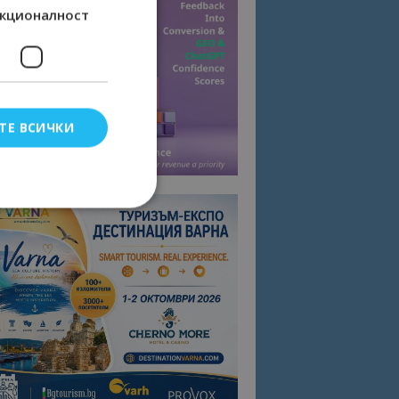
кционалност
ТЕ ВСИЧКИ
елско влизане и
тки.
омните съгласието
квитки на сайта.