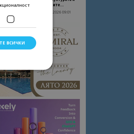
кционалност
вдъхновяващите...
17/06/2026 09:01
Перник
ТЕ ВСИЧКИ
елско влизане и
тки.
омните съгласието
квитки на сайта.