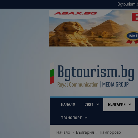
Bgtourism.
B
g
t
o
u
r
i
НАЧАЛО
СВЯТ
БЪЛГАРИЯ
s
m
.
ТРАНСПОРТ
b
g
Начало
България
Пампорово
–