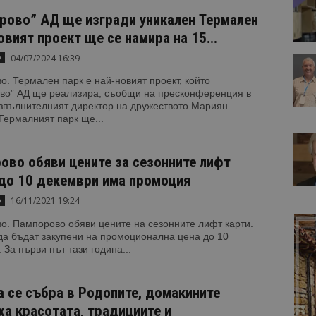
рово” АД ще изгради уникален Термален
овият проект ще се намира на 15...
04/07/2024 16:39
о
. Термален парк е най-новият проект, който
во” АД ще реализира, съобщи на пресконференция в
изпълнителният директор на дружеството Мариян
Термалният парк ще...
ово обяви цените за сезонните лифт
 до 10 декември има промоция
16/11/2021 19:24
о
о. Пампорово обяви цените на сезонните лифт карти.
да бъдат закупени на промоционална цена до 10
 За първи път тази година...
а се събра в Родопите, домакините
ха красотата, традициите и