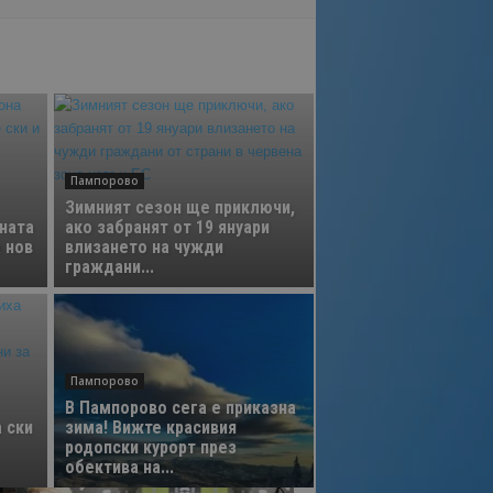
Пампорово
Зимният сезон ще приключи,
ната
ако забранят от 19 януари
 нов
влизането на чужди
граждани...
Пампорово
В Пампорово сега е приказна
 ски
зима! Вижте красивия
родопски курорт през
обектива на...