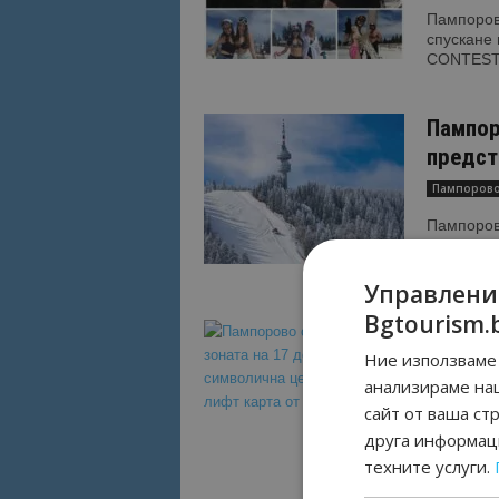
Пампоров
спускане 
CONTEST 
Пампор
предст
Пампоров
Пампоров
карти “Se
сезона от
Управлени
Bgtourism.
Пампор
Ние използваме 
със сим
анализираме на
Пампоров
сайт от ваша ст
Пампоров
друга информаци
възможно
техните услуги.
(петък), 