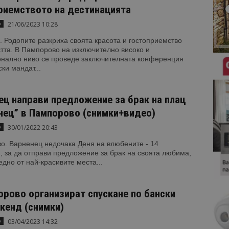
риемството на дестинацията
21/06/2023 10:28
о
 Родопите разкриха своята красота и гостоприемство
тта. В Пампорово на изключително високо и
нално ниво се проведе заключителната конференция
ки мандат...
ец направи предложение за брак на плац
нец” в Пампорово (снимки+видео)
30/01/2022 20:43
о
о. Варненец недочака Деня на влюбените - 14
 за да отправи предложение за брак на своята любима,
едно от най-красивите места...
орово организират спускане по бански
икенд (снимки)
03/04/2023 14:32
о