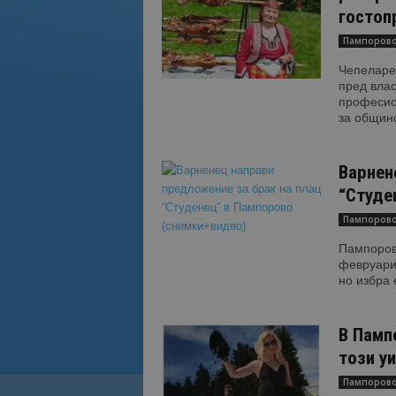
гостоп
Пампоров
Чепеларе.
пред влас
професио
за общинс
Варнен
“Студе
Пампоров
Пампоров
февруари,
но избра 
В Памп
този у
Пампоров