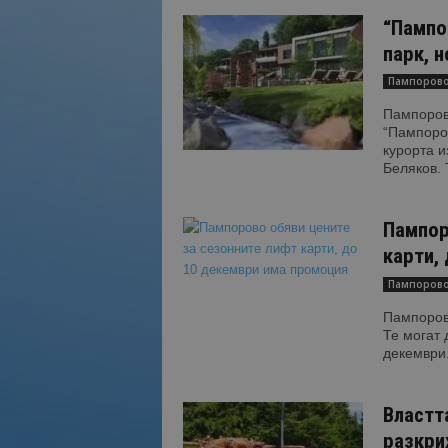
“Пампо
парк, н
Пампоров
Пампорово
“Пампоро
курорта 
Беляков. 
Пампор
карти,
Пампоров
Пампоров
Те могат 
декември.
Властт
разкри