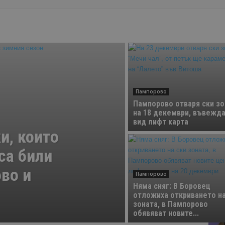
Пампорово
Пампорово отваря ски зо
на 18 декември, въвежда
вид лифт карта
и, които
са били
во и
Пампорово
Няма сняг: В Боровец
отложиха откриването на
зоната, в Пампорово
обявяват новите...