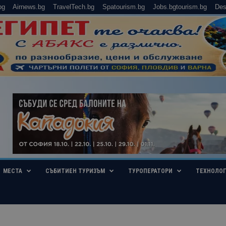
bg
Airnews.bg
TravelTech.bg
Spatourism.bg
Jobs.bgtourism.bg
Des
МЕСТА
СЪБИТИЕН ТУРИЗЪМ
ТУРОПЕРАТОРИ
ТЕХНОЛО