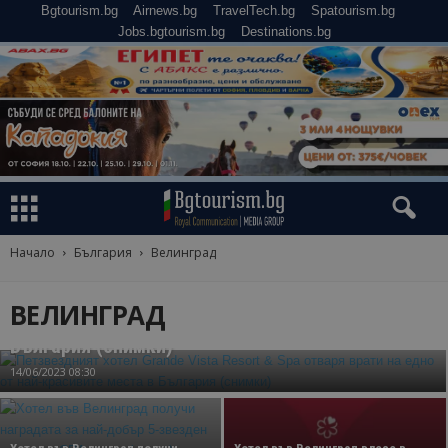
Bgtourism.bg
Airnews.bg
TravelTech.bg
Spatourism.bg
Jobs.bgtourism.bg
Destinations.bg
Начало
България
Велинград
Велинград
Петзвездният хотел Grande Vista Resort & Spa
ВЕЛИНГРАД
отваря врати на едно от най-красивите места в
България (снимки)
14/06/2023 08:30