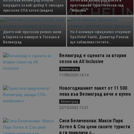
Хотел във Велинград получи
Хотел във Велинград влезе в
наградата за най-добър 5-звезден
престижния туристически гид
луксозен СПА хотел (видео)
“Мишлен”
Двете най-луксозни уелнес вили
На 4 ноември официално откриват
в Европа се намират в Тоскана и
Spa Hotel Santé, Димитър Рачков
Велинград
ще забавлява гостите...
Велинград е сцената за втория
сезон на All Inclusive
Велинград
17/08/2020 16:14
Новогодишният пакет от 11 500
лева във Велинград вече е купен
Велинград
22/10/2022 13:21
Сиси Беличенова: Макси Парк
Хотел & Спа цени своите туристи
и ги привлича с...