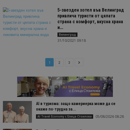
5-звезден хотел във Велинград
привлича туристи от цялата
страна с комфорт, вкусна храна
и...
Велинград
31/10/2021 09:18
1
2
3
AI в туризма: защо камериерка може да се
окаже по-трудна за...
05/08/2026 08:28
AI Travel Economy с Елица Стоилова