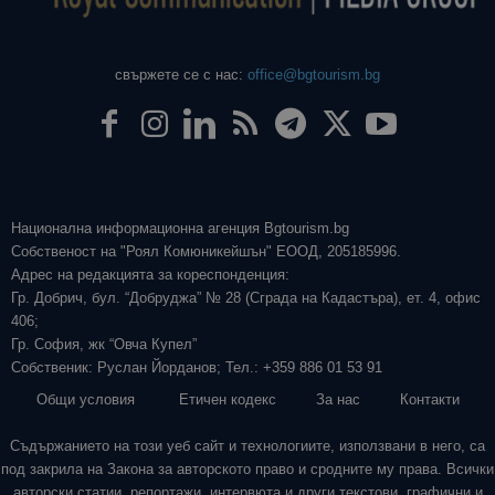
свържете се с нас:
office@bgtourism.bg
Национална информационна агенция Bgtourism.bg
Собственост на "Роял Комюникейшън" ЕООД, 205185996.
Адрес на редакцията за кореспонденция:
Гр. Добрич, бул. “Добруджа” № 28 (Сграда на Кадастъра), ет. 4, офис
406;
Гр. София, жк “Овча Купел”
Собственик: Руслан Йорданов; Тел.: +359 886 01 53 91
Общи условия
Етичен кодекс
За нас
Контакти
Съдържанието на този уеб сайт и технологиите, използвани в него, са
под закрила на Закона за авторското право и сродните му права. Всички
авторски статии, репортажи, интервюта и други текстови, графични и