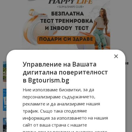
×
Управление на Вашата
“Пощенска картичка от…”: Петрич – Изживяване
отвъд очакваното
дигитална поверителност
11/07/2026 11:22
Петрич
в Bgtourism.bg
Ние използваме бисквитки, за да
“Пощенска картичка от…”: Пловдив, градът на
персонализираме съдържанието,
всички времена
рекламите и да анализираме нашия
23/06/2026 10:00
Пловдив
трафик. Също така споделяме
информация за използването на нашия
“Пощенска картичка от…”: Перник – град на
сайт от ваша страна с нашите
традициите, културата и вдъхновяващите...
партньори за реклама и анализи, които